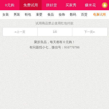
0元购
免费试用
拼好货
买家秀
赚米花
女装
男装
鞋包
童婴
食品
妆饰
数码
百货
电脑试用
试用商品禁止使用红包付款
«上一页
1/0
下一页»
聚折良品，每天都有０元购！
有问题找小七，微信号：910770786