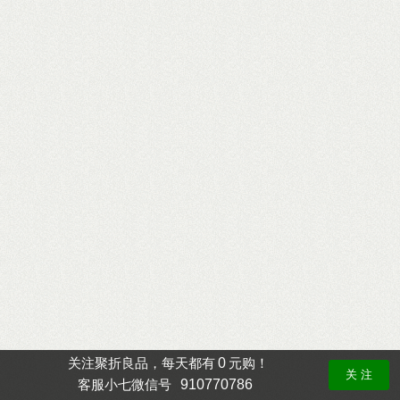
0
关注聚折良品，每天都有
元购！
关 注
910770786
客服小七微信号