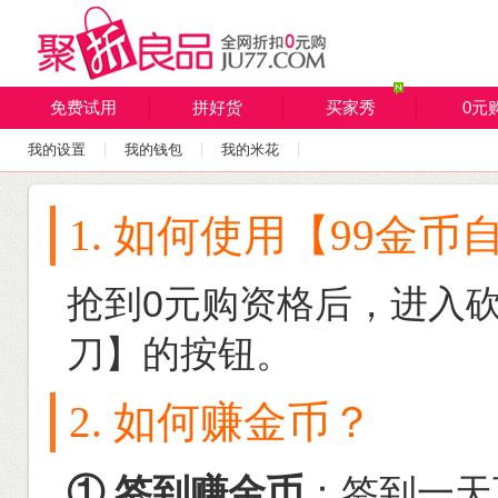
免费试用
拼好货
买家秀
0元
|
|
|
我的设置
我的钱包
我的米花
1. 如何使用【99金
抢到0元购资格后，进入
刀】的按钮。
2. 如何赚金币？
① 签到赚金币
：签到一天